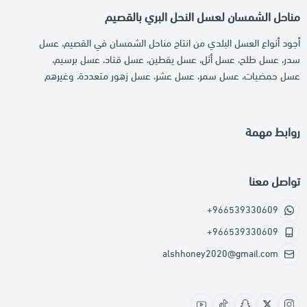
مناحل الشمسان لعسل النحل البري بالقصيم
أجود أنواع العسل البلدي من انتاج مناحل الشمسان في القصيم، عسل
سدر، عسل طلح، عسل أثل، عسل يقطين، عسل قتاد، عسل برسيم،
عسل حمضيات، عسل سمر، عسل عشر، عسل زهور متعددة، وغيرهم
روابط مهمة
تواصل معنا
+966539330609
+966539330609
alshhoney2020@gmail.com