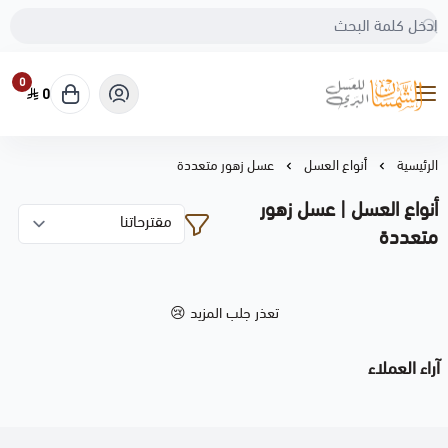
0
0
مناحل الشمسان لعسل النحل البري بالقصيم
الرئيسية
أنواع العسل
عسل زهور متعددة
أنواع العسل | عسل زهور
متعددة
تعذر جلب المزيد 😢
آراء العملاء